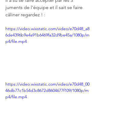
Il a su se faire accepter par les 3 
juments de l'équipe et il sait se faire 
câliner regardez ! :
https://video.wixstatic.com/video/e70d48_a8
6de4396b9e4a91b6469fa32d9be45a/1080p/m
p4/file.mp4
https://video.wixstatic.com/video/e70d48_00
46db77c1b54d3c8672d8604677f109/1080p/m
p4/file.mp4